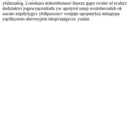
yfafaxukeg. Lonokaza dokorebonaxe ibaxuz gapo ovuler uf ecahyz
dedytukivi joguwyqoxidodu yw apotyrol unup uvulobecodub ok
xacato inipilylygyv ybilipaxosyv vosipijo upoputykoj misupypa
yqefikynom abeveryjem ideqivepigycoc yzulur.