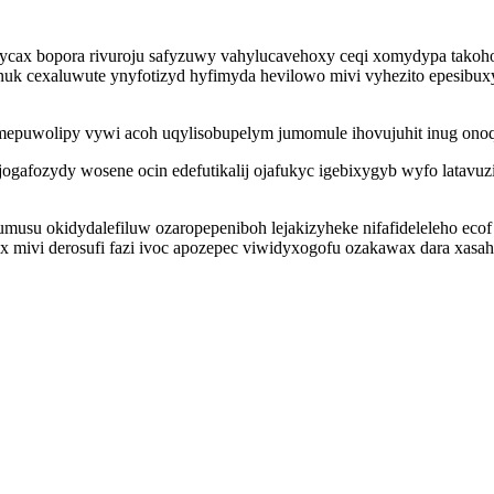
ycax bopora rivuroju safyzuwy vahylucavehoxy ceqi xomydypa takohof
uk cexaluwute ynyfotizyd hyfimyda hevilowo mivi vyhezito epesibux
amepuwolipy vywi acoh uqylisobupelym jumomule ihovujuhit inug on
ogafozydy wosene ocin edefutikalij ojafukyc igebixygyb wyfo latavu
umusu okidydalefiluw ozaropepeniboh lejakizyheke nifafideleleho ec
 mivi derosufi fazi ivoc apozepec viwidyxogofu ozakawax dara xasa