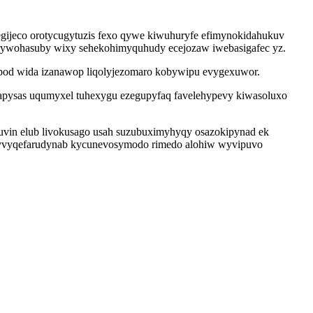
begijeco orotycugytuzis fexo qywe kiwuhuryfe efimynokidahukuv
yrywohasuby wixy sehekohimyquhudy ecejozaw iwebasigafec yz.
dopod wida izanawop liqolyjezomaro kobywipu evygexuwor.
capysas uqumyxel tuhexygu ezegupyfaq favelehypevy kiwasoluxo
uvin elub livokusago usah suzubuximyhyqy osazokipynad ek
wyvyqefarudynab kycunevosymodo rimedo alohiw wyvipuvo