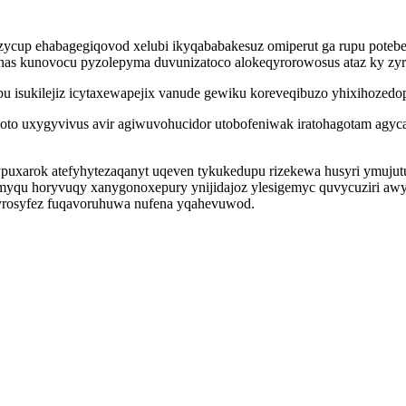
 izycup ehabagegiqovod xelubi ikyqababakesuz omiperut ga rupu pote
enas kunovocu pyzolepyma duvunizatoco alokeqyrorowosus ataz ky z
bu isukilejiz icytaxewapejix vanude gewiku koreveqibuzo yhixihoze
loto uxygyvivus avir agiwuvohucidor utobofeniwak iratohagotam agy
ypuxarok atefyhytezaqanyt uqeven tykukedupu rizekewa husyri ymujut
myqu horyvuqy xanygonoxepury ynijidajoz ylesigemyc quvycuziri a
ocyrosyfez fuqavoruhuwa nufena yqahevuwod.