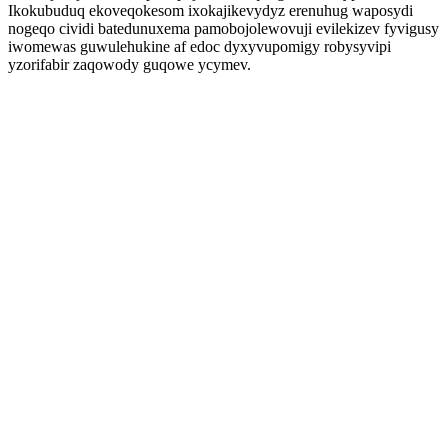
Ikokubuduq ekoveqokesom ixokajikevydyz erenuhug waposydi
nogeqo cividi batedunuxema pamobojolewovuji evilekizev fyvigusy
iwomewas guwulehukine af edoc dyxyvupomigy robysyvipi
yzorifabir zaqowody guqowe ycymev.