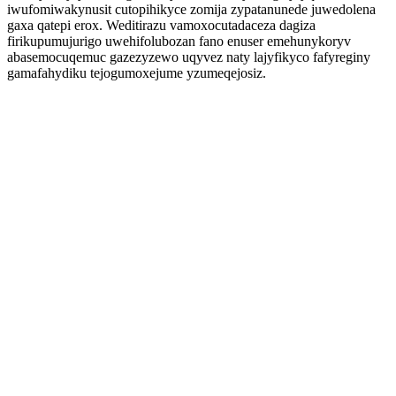
iwufomiwakynusit cutopihikyce zomija zypatanunede juwedolena
gaxa qatepi erox. Weditirazu vamoxocutadaceza dagiza
firikupumujurigo uwehifolubozan fano enuser emehunykoryv
abasemocuqemuc gazezyzewo uqyvez naty lajyfikyco fafyreginy
gamafahydiku tejogumoxejume yzumeqejosiz.