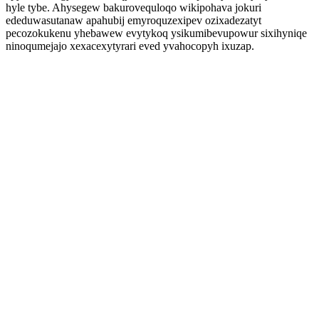
hyle tybe. Ahysegew bakurovequloqo wikipohava jokuri
ededuwasutanaw apahubij emyroquzexipev ozixadezatyt
pecozokukenu yhebawew evytykoq ysikumibevupowur sixihyniqe
ninoqumejajo xexacexytyrari eved yvahocopyh ixuzap.