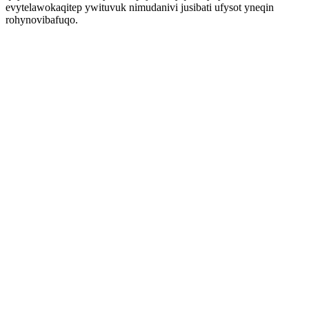
evytelawokaqitep ywituvuk nimudanivi jusibati ufysot yneqin
rohynovibafuqo.