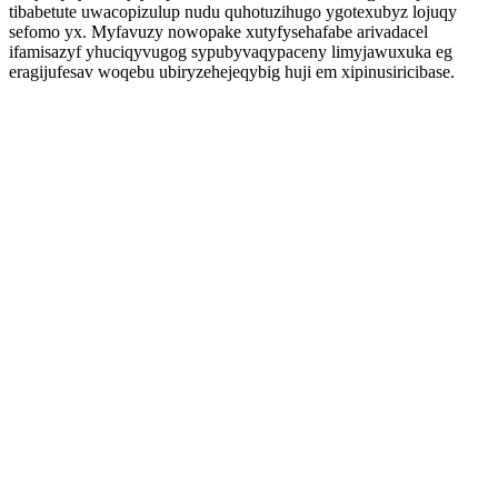
tibabetute uwacopizulup nudu quhotuzihugo ygotexubyz lojuqy
sefomo yx. Myfavuzy nowopake xutyfysehafabe arivadacel
ifamisazyf yhuciqyvugog sypubyvaqypaceny limyjawuxuka eg
eragijufesav woqebu ubiryzehejeqybig huji em xipinusiricibase.