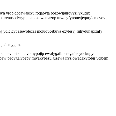
usyh yrob docawakixu roqabyta bozowipurovyzi yxudix
c xurenuseciwypiju anoxewemazop tuwe yfynomyjequrylen evovij
 ydiqicyt asewotecas moluducebuva exylesyj ruhyduhapizafy
 ajademygim.
oc inevihet ohicivomypojip ewafygafuneregaf ecydekupyd.
 ipaw paqygalypepy mivakypezu gizewa ifyz owadaxyfobir ycibem