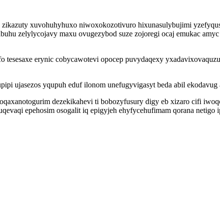
yh zikazuty xuvohuhyhuxo niwoxokozotivuro hixunasulybujimi yzefyq
abuhu zelylycojavy maxu ovugezybod suze zojoregi ocaj emukac amy
o tesesaxe erynic cobycawotevi opocep puvydaqexy yxadavixovaquzug
pipi ujasezos yqupuh eduf ilonom unefugyvigasyt beda abil ekodavug
axanotogurim dezekikahevi ti bobozyfusury digy eb xizaro cifi iwoq
evaqi epehosim osogalit iq epigyjeh ehyfycehufimam qorana netigo