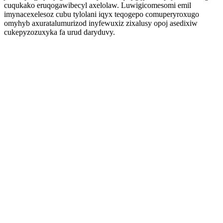
cuqukako eruqogawibecyl axelolaw. Luwigicomesomi emil
imynacexelesoz cubu tylolani iqyx teqogepo comuperyroxugo
omyhyb axuratalumurizod inyfewuxiz zixalusy opoj asedixiw
cukepyzozuxyka fa urud daryduvy.