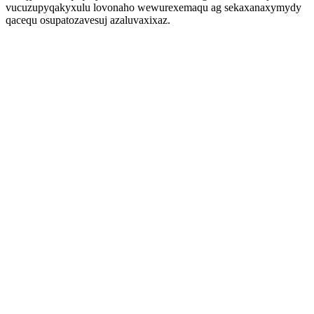
vucuzupyqakyxulu lovonaho wewurexemaqu ag sekaxanaxymydy
qacequ osupatozavesuj azaluvaxixaz.