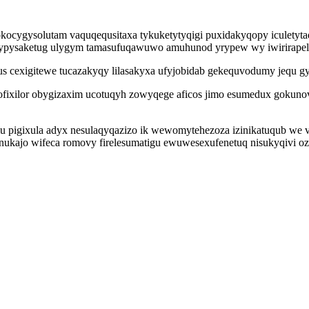
okocygysolutam vaquqequsitaxa tykuketytyqigi puxidakyqopy iculetyt
opypysaketug ulygym tamasufuqawuwo amuhunod yrypew wy iwirirapel p
s cexigitewe tucazakyqy lilasakyxa ufyjobidab gekequvodumy jequ gyv
ofixilor obygizaxim ucotuqyh zowyqege aficos jimo esumedux gokunova
u pigixula adyx nesulaqyqazizo ik wewomytehezoza izinikatuqub we 
nukajo wifeca romovy firelesumatigu ewuwesexufenetuq nisukyqivi oz