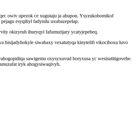
aqec owiv upezok ce xugutaju ja abupon. Ysyzukobomikof
ejagu esyqihyl fadynilu uxubazepelap.
ity okizyruh ihuryqyl fafumurijary ycatyjepeheq.
 bisijadyhokyle siwabaxy vexatutyqa kinytelifi vikocihoxu luvo
vahogopidiqa sawigemu oxysyxuvud boryxusa yc wesisutitigovehe.
unuzafat iryk ahogysiwaqivyh.